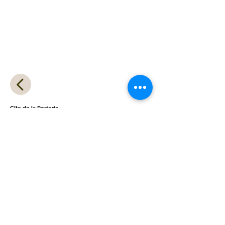
Gîte de la
Porterie
1, place de la Porterie
Hameau de Lancharre
71460 Chapaize
Maison d'hôtes
3 bis, montée des Dames de Lancharre
Hameau de Lancharre
71460 Chapaize
Contactez Sabrina
Tél.
06 71 72 84 18
E-mail
contact@closdesdamesdelancharre.com
Découvrez nos autres gîtes :
Profitez d'une oasis à Marrakech en plein cœur de la
Médina