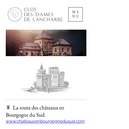
ME
NU
Les châteaux
♜
La route des châteaux en
Bourgogne du Sud.
www.chateauxenbourgognedusud.com