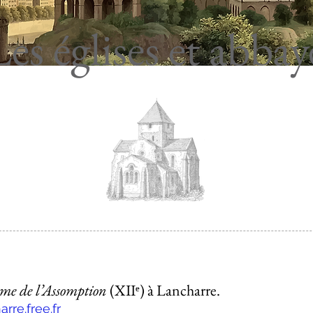
Les églises et abbay
ame de l’Assomption
(XIIᵉ)
à Lancharre.
rre.free.fr