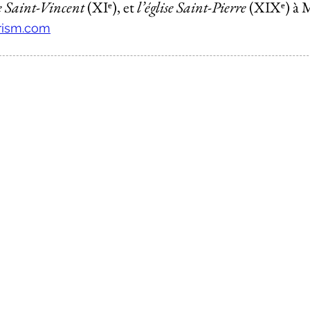
le Saint-Vincent
(XIᵉ)
, et
l’église Saint-Pierre
(XIX
ᵉ
) à 
ism.com