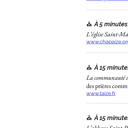
⛪️
À 5 minutes
L’église Saint-M
www.chapaize.or
⛪️
À 15 minute
La communauté d
des prières comm
www.taize.fr
⛪️
À 15 minute
L’abbaye Saint-Ph