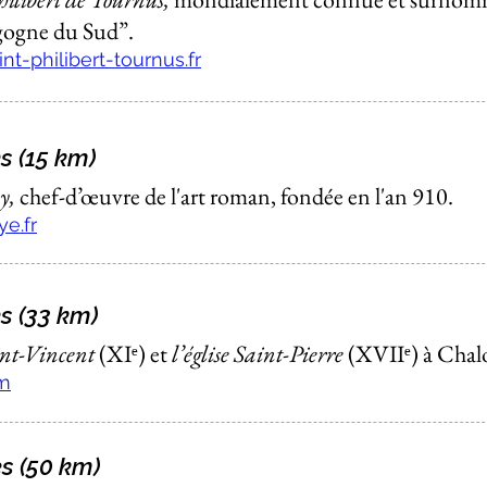
rgogne du Sud”.
t-philibert-tournus.fr
s (15 km)
y,
chef-d’œuvre de l'art roman, fondée en l'an 910.
e.fr
s (33 km)
int-Vincent
(XI
ᵉ
) et
l’église Saint-Pierre
(XVII
ᵉ
) à Chal
m
s (50 km)