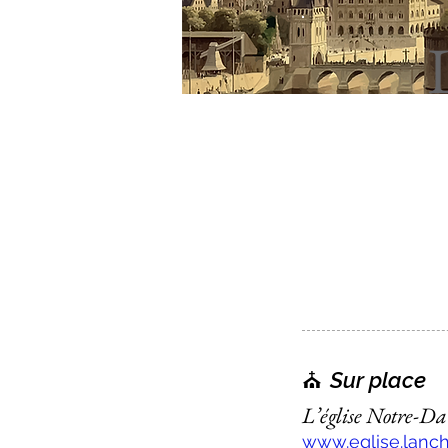
⛪️
Sur place
L’église Notre-D
www.eglise.lancha