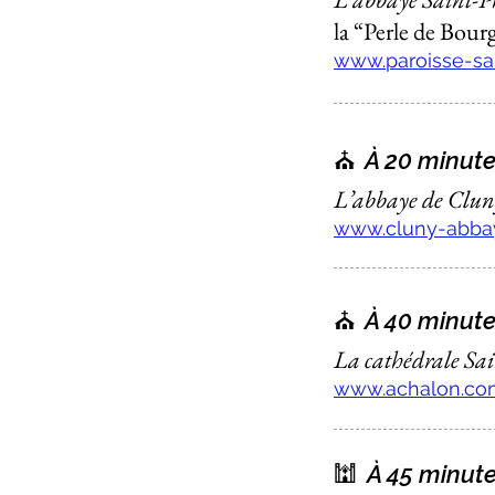
la “Perle de Bou
www.paroisse-sain
⛪️
À 20 minute
L’abbaye de Clun
www.cluny-abbay
⛪️
À 40 minute
La cathédrale Sa
www.achalon.co
🕍
À 45 minute