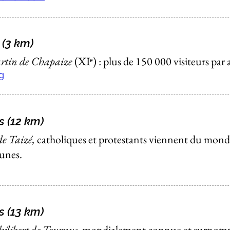
 (3 km)
artin de Chapaize
(XIᵉ) :
plus de 150 000 visiteurs par 
g
s (12 km)
e Taizé,
catholiques et protestants viennent du monde
unes.
s (13 km)
ilibert de Tournus,
mondialement connue et surnom