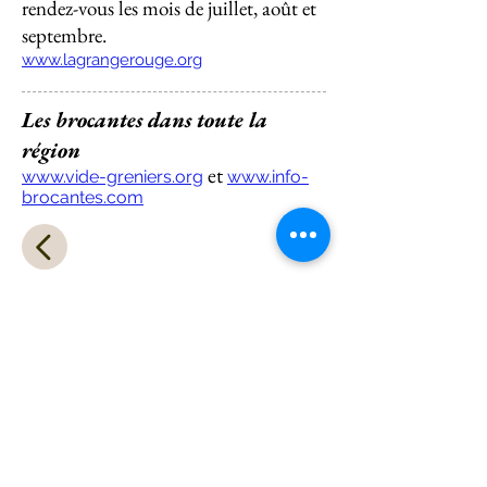
rendez-vous les mois de juillet, août et
septembre.
www.lagrangerouge.org
Les brocantes dans toute la
région
et
www.vide-greniers.org
www.info-
brocantes.com
Gîte de la
Porterie
1, place de la Porterie
Hameau de Lancharre
71460 Chapaize
Maison d'hôtes
3 bis, montée des Dames de Lancharre
Hameau de Lancharre
71460 Chapaize
Contactez Sabrina
Tél.
06 71 72 84 18
E-mail
contact@closdesdamesdelancharre.com