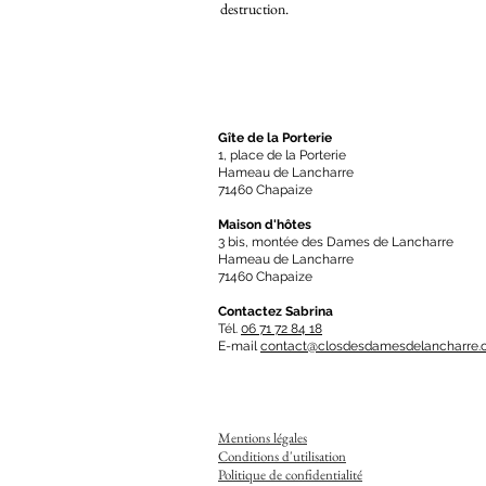
destruction.
Gîte de la
Porterie
1, place de la Porterie
Hameau de Lancharre
71460 Chapaize
Maison d'hôtes
3 bis, montée des Dames de Lancharre
Hameau de Lancharre
71460 Chapaize
Contactez Sabrina
Tél.
06 71 72 84 18
E-mail
contact@closdesdamesdelancharre
Mentions légales
Conditions d'utilisation
Politique de confidentialité