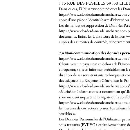
115 RUE DES FUSILLES 59160 LILL
Dans ce cas, l’Utilisateur doit indiquer les Don
https://www.closdesdamesdelancharre.com
co
copie d’une pièce d’identité (carte d’identité ou
Les demandes de suppression de Données Perso
https://www.closdesdamesdelancharre.com
pa
documents. Enfin, les Utilisateurs de
https://
auprès des autorités de contrôle, et notammen
7.4 Non-communication des données pers
https://www.closdesdamesdelancharre.com s’inte
Clients vers un pays situé en dehors de l’U
européenne sans en informer préalablement le 
du choix de ses sous-traitants techniques et co
des exigences du Règlement Général sur la Pr
https://www.closdesdamesdelancharre.com
s’
sécurité des Informations et notamment qu’ell
si un incident impactant l’intégrité ou la confi
https://www.closdesdamesdelancharre.com
, 
les mesures de corrections prises. Par ailleurs
h
sensibles ».
Les Données Personnelles de l’Utilisateur peuve
sous-traitants (EVIIVO), exclusivement afin de ré