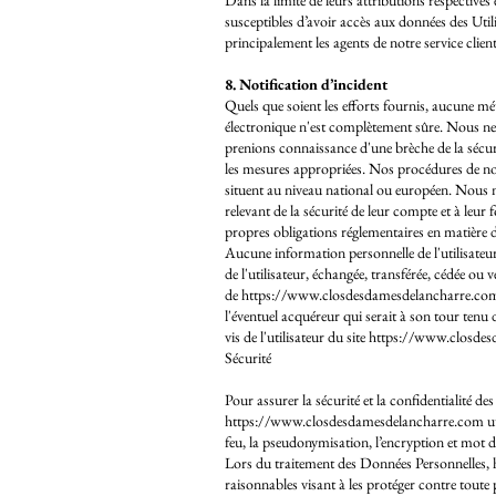
Dans la limite de leurs attributions respectives 
susceptibles d’avoir accès aux données des Util
principalement les agents de notre service client
8. Notification d’incident
Quels que soient les efforts fournis, aucune m
électronique n'est complètement sûre. Nous ne
prenions connaissance d'une brèche de la sécurit
les mesures appropriées. Nos procédures de noti
situent au niveau national ou européen. Nous n
relevant de la sécurité de leur compte et à leur 
propres obligations réglementaires en matière d
Aucune information personnelle de l'utilisateu
de l'utilisateur, échangée, transférée, cédée ou
de
https://www.closdesdamesdelancharre.co
l'éventuel acquéreur qui serait à son tour tenu
vis de l'utilisateur du site
https://www.closdes
Sécurité
Pour assurer la sécurité et la confidentialité 
https://www.closdesdamesdelancharre.com
ut
feu, la pseudonymisation, l’encryption et mot d
Lors du traitement des Données Personnelles,
raisonnables visant à les protéger contre toute 