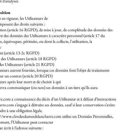
et d’analyses.
osition
n vigueur, les Utilisateurs de
osent des droits suivants :
cation (article 16 RGPD), de mise à jour, de complétude des données des
nt des données des Utilisateurs à caractère personnel (article 17 du
 équivoques, périmées, ou dont la collecte, l'utilisation, la
e
ent (article 13-2c RGPD)
s des Utilisateurs (article 18 RGPD)
des Utilisateurs (article 21 RGPD)
isateurs auront fournies, lorsque ces données font l’objet de traitements
sur un contrat (article 20 RGPD)
teurs après leur mort et de choisir à qui
ra communiquer (ou non) ses données à un tiers qu’ils aura
com a connaissance du décès d’un Utilisateur et à défaut d’instructions
e.com s’engage à détruire ses données, sauf si leur conservation s’avère
dre à une obligation légale.
://www.closdesdamesdelancharre.com
utilise ses Données Personnelles,
tement, l’Utilisateur peut contacter
r écrit à l’adresse suivante :