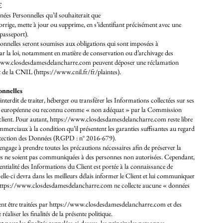
E
nées Personnelles qu’il souhaiterait que
rrige, mette à jour ou supprime, en s’identifiant précisément avec une
 passeport).
nnelles seront soumises aux obligations qui sont imposées à
r la loi, notamment en matière de conservation ou d’archivage des
www.closdesdamesdelancharre.com
peuvent déposer une réclamation
t de la CNIL (
https://www.cnil.fr/fr/plaintes).
onnelles
rdit de traiter, héberger ou transférer les Informations collectées sur ses
nion européenne ou reconnu comme « non adéquat » par la Commission
client. Pour autant, https://www.closdesdamesdelancharre.com reste libre
mmerciaux à la condition qu’il présentent les garanties suffisantes au regard
otection des Données (RGPD : n° 2016-679).
engage à prendre toutes les précautions nécessaires afin de préserver la
es ne soient pas communiquées à des personnes non autorisées. Cependant,
dentialité des Informations du Client est portée à la connaissance de
celle-ci devra dans les meilleurs délais informer le Client et lui communiquer
ttps://www.closdesdamesdelancharre.com
ne collecte aucune « données
nt être traitées par
https://www.closdesdamesdelancharre.com
et des
aliser les finalités de la présente politique.