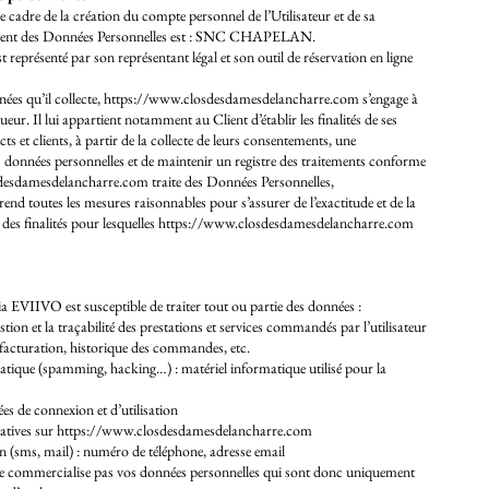
e cadre de la création du compte personnel de l’Utilisateur et de sa
aitement des Données Personnelles est : SNC CHAPELAN.
présenté par son représentant légal et son outil de réservation en ligne
ées qu’il collecte,
https://www.closdesdamesdelancharre.com
s’engage à
gueur. Il lui appartient notamment au Client d’établir les finalités de ses
ts et clients, à partir de la collecte de leurs consentements, une
s données personnelles et de maintenir un registre des traitements conforme
desdamesdelancharre.com
traite des Données Personnelles,
end toutes les mesures raisonnables pour s’assurer de l’exactitude et de la
es finalités pour lesquelles
https://www.closdesdamesdelancharre.com
VIIVO est susceptible de traiter tout ou partie des données :
estion et la traçabilité des prestations et services commandés par l’utilisateur
, facturation, historique des commandes, etc.
matique (spamming, hacking…) : matériel informatique utilisé pour la
ées de connexion et d’utilisation
ultatives sur https://www.closdesdamesdelancharre.com
sms, mail) : numéro de téléphone, adresse email
commercialise pas vos données personnelles qui sont donc uniquement