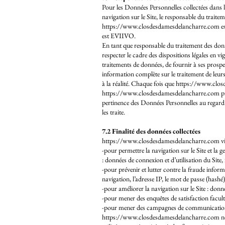
Pour les Données Personnelles collectées dans l
navigation sur le Site, le responsable du tr
https://www.closdesdamesdelancharre.com est re
est EVIIVO.
En tant que responsable du traitement des donn
respecter le cadre des dispositions légales en vi
traitements de données, de fournir à ses prospec
information complète sur le traitement de leur
à la réalité. Chaque fois que
https://www.clos
https://www.closdesdamesdelancharre.com
pr
pertinence des Données Personnelles au regard d
les traite.
7.2 Finalité des données collectées
https://www.closdesdamesdelancharre.com via E
-pour permettre la navigation sur le Site et la g
: données de connexion et d’utilisation du Site
-pour prévenir et lutter contre la fraude infor
navigation, l’adresse IP, le mot de passe (hashé)
-pour améliorer la navigation sur le Site : donn
-pour mener des enquêtes de satisfaction fac
-pour mener des campagnes de communication (
https://www.closdesdamesdelancharre.com ne 