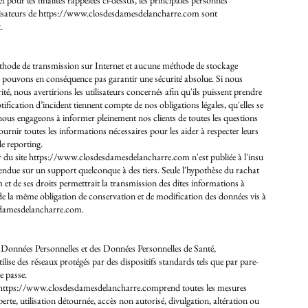
et pour les finalités rappelées ci-dessus, les principales personnes
isateurs de
https://www.closdesdamesdelancharre.com
sont
.
éthode de transmission sur Internet et aucune méthode de stockage
 pouvons en conséquence pas garantir une sécurité absolue. Si nous
é, nous avertirions les utilisateurs concernés afin qu'ils puissent prendre
fication d’incident tiennent compte de nos obligations légales, qu'elles se
ous engageons à informer pleinement nos clients de toutes les questions
fournir toutes les informations nécessaires pour les aider à respecter leurs
e reporting.
r du site
https://www.closdesdamesdelancharre.com
n'est publiée à l'insu
 vendue sur un support quelconque à des tiers. Seule l'hypothèse du rachat
m
et de ses droits permettrait la transmission des dites informations à
 de la même obligation de conservation et de modification des données vis à
damesdelancharre.com
.
des Données Personnelles et des Données Personnelles de Santé,
ilise des réseaux protégés par des dispositifs standards tels que par pare-
e passe.
https://www.closdesdamesdelancharre.comprend
toutes les mesures
perte, utilisation détournée, accès non autorisé, divulgation, altération ou