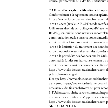
utilisées par nécessité ou à des fins statistiques 
7.3 Droit d’accès, de rectification et d’opp
Conformément à la réglementation européenne e
https://www.closdesdamesdelancharre.com disp
-droit d'accès (article 15 RGPD) et de rectifi
Utilisateurs droit de verrouillage ou d’effaceme
RGPD), lorsqu’elles sont inexactes, incomplètes,
communication ou la conservation est interdit
-droit de retirer à tout moment un consentem
-droit à la limitation du traitement des donnée
-droit d’opposition au traitement des données 
-droit à la portabilité des données que les Util
automatisés fondés sur leur consentement ou 
-droit de définir le sort des données des Utilisa
https://www.closdesdamesdelancharre.com dev
préalablement désigné
Dès que https://www.closdesdamesdelancharre.
de sa part, https://www.closdesdamesdelancharr
nécessaire à des fins probatoires ou pour répon
Si l’Utilisateur souhaite savoir comment
https
demander à les rectifier ou s’oppose à leur trai
https://www.closdesdamesdelancharre.com
pa
SNC CHAPELAN